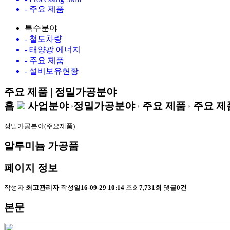
- 주요 제품
특수분야
- 철도차량
- 태양광 에너지
- 주요 제품
- 설비보유현황
주요 제품
| 정밀가공분야
홈
사업분야
정밀가공분야
주요 제품
주요 제
정밀가공분야(주요제품)
알루미늄 가공품
페이지 정보
작성자
최고관리자
작성일
16-09-29 10:14
조회
7,731회
댓글
0건
본문