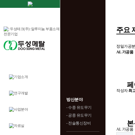
주요 
정밀가공분
AL 가공품
페
작성자
최
방산분야
- 수중 유도무기
- 공중 유도무기
본
- 전술통신장비
AL 가공품