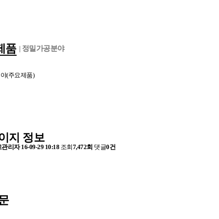
제품
| 정밀가공분야
야(주요제품)
이지 정보
고관리자
16-09-29 10:18
조회
7,472회
댓글
0건
문