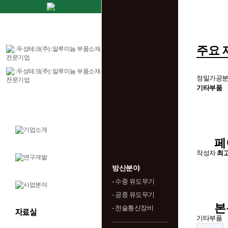
주요 
정밀가공분
기타부품
페
작성자
최
방산분야
- 수중 유도무기
- 공중 유도무기
본
- 전술통신장비
기타부품