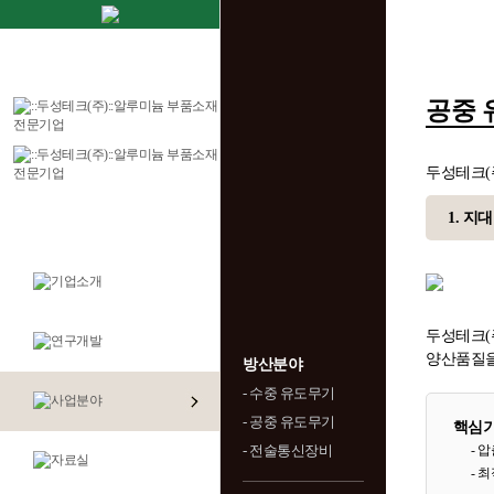
공중 
두성테크(
1. 지
두성테크(
양산품질을
방산분야
- 수중 유도무기
- 공중 유도무기
핵심
- 전술통신장비
- 
- 