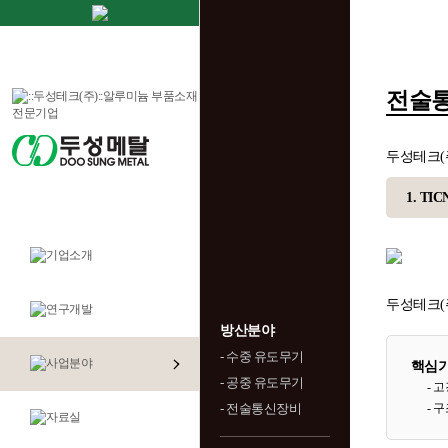
전술
두성테크(
1. TI
두성테크(
방산분야
- 수중 유도무기
핵심
- 공중 유도무기
- 
- 전술통신장비
- 