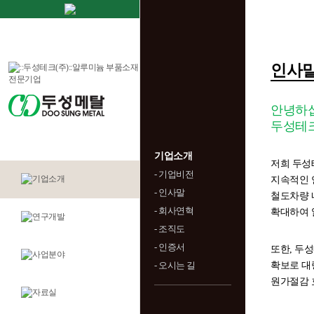
인사
안녕하
두성테크
기업소개
저희 두성
- 기업비전
지속적인 
- 인사말
철도차량 내
- 회사연혁
확대하여 
- 조직도
- 인증서
또한, 두
- 오시는 길
확보로 대
원가절감 