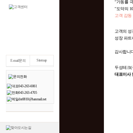
“가동률 극
“도약의 1
고객 감동
고객의 성
성장 파트
감사합니다
Sitemap
E-mail문의
두성테크(
대표이사 